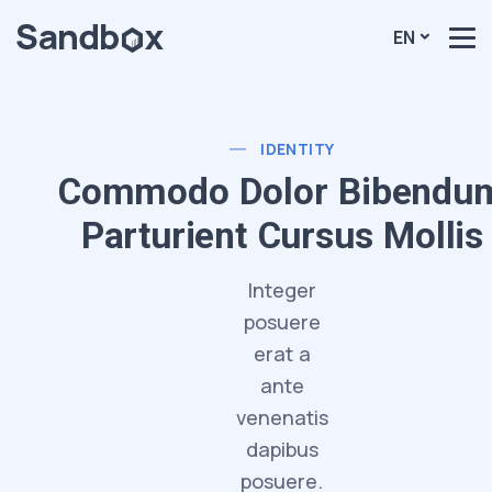
EN
IDENTITY
Commodo Dolor Bibendu
Parturient Cursus Mollis
Integer
posuere
erat a
ante
venenatis
dapibus
posuere.